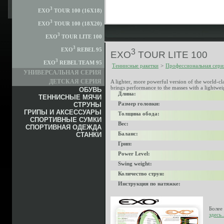
3
EXO
TOUR 100 (16X18)
3
EXO
TOUR 100 (18X20)
3
EXO
TOUR LITE 100
3
EXO
REBEL 95
3
EXO
TOUR LITE 100
3
EXO
REBEL TEAM 95
Теннисные ракетки
>
Профессиональная сери
УНИВЕРСАЛЬНАЯ СЕРИЯ
ДЕТСКАЯ СЕРИЯ
A lighter, more powerful version of the world-c
brings performance to the masses with a lightwei
ОБУВЬ
Длина:
ТЕННИСНЫЕ МЯЧИ
Размер головки:
СТРУНЫ
ГРИПЫ И АКСЕССУАРЫ
Толщина обода:
СПОРТИВНЫЕ СУМКИ
Вес:
СПОРТИВНАЯ ОДЕЖДА
Баланс:
СТАНКИ
Грип:
Power Level:
Swing weight:
Количество струн:
Инструкция по натяжке:
Более
здесь..