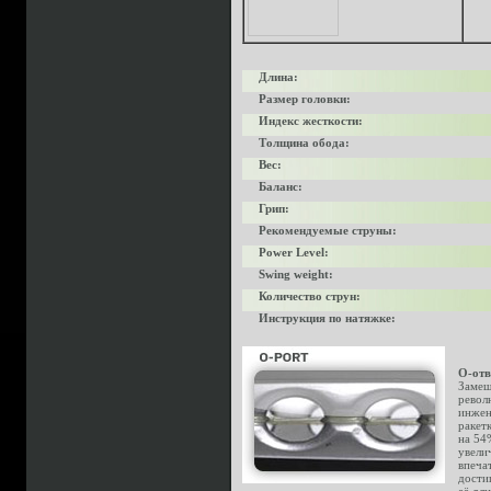
Длина:
Размер головки:
Индекс жесткости:
Толщина обода:
Вес:
Баланс:
Грип:
Рекомендуемые струны:
Power Level:
Swing weight:
Количество струн:
Инструкция по натяжке:
О-отв
Замещ
револ
инжен
ракет
на 54
увели
впеча
дости
её дли