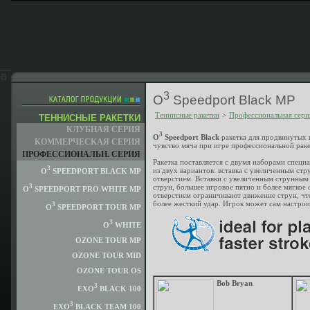
3
O
Speedport Black MP
Теннисные ракетки
>
Профессиональная сери
ТЕННИСНЫЕ РАКЕТКИ
КЛУБНАЯ СЕРИЯ
3
O
Speedport Black
ракетка для продвинутых 
КОММЕРЧЕСКАЯ СЕРИЯ
чувство мяча при игре профессиональной раке
ПРОФЕССИОНАЛЬН. СЕРИЯ
Ракетка поставляется с двумя наборами специ
3
из двух вариантов: вставка с увеличенным ст
O
SPEEDPORT BLACK MP
отверстием. Вставки с увеличенным струнны
струн, большее игровое пятно и более мягкое
3
O
SPEEDPORT PRO WHITE MP
отверстием ограничивают движение струн, чт
более жесткий удар. Игрок может сам настроит
3
O
SPEEDPORT TOUR MP
3
O
WHITE
OZONE TOUR MP
OZONE TOUR MID
OZONE TOUR OS
Bob Bryan
3
EXO
BLACK 100
3
EXO
BLACK TEAM 100