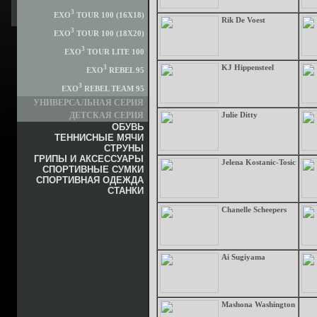
3
EXO
TOUR 100 (16X18)
Rik De Voest
3
EXO
TOUR 100 (18X20)
3
EXO
TOUR LITE 100
KJ Hippensteel
3
EXO
REBEL 95
3
EXO
REBEL TEAM 95
УНИВЕРСАЛЬНАЯ СЕРИЯ
Julie Ditty
ДЕТСКАЯ СЕРИЯ
ОБУВЬ
ТЕННИСНЫЕ МЯЧИ
СТРУНЫ
ГРИПЫ И АКСЕССУАРЫ
Jelena Kostanic-Tosic
СПОРТИВНЫЕ СУМКИ
СПОРТИВНАЯ ОДЕЖДА
СТАНКИ
Chanelle Scheepers
Ai Sugiyama
Mashona Washington